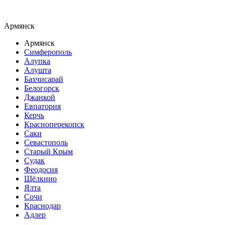
Армянск
Армянск
Симферополь
Алупка
Алушта
Бахчисарай
Белогорск
Джанкой
Евпатория
Керчь
Красноперекопск
Саки
Севастополь
Старый Крым
Судак
Феодосия
Щёлкино
Ялта
Сочи
Краснодар
Адлер